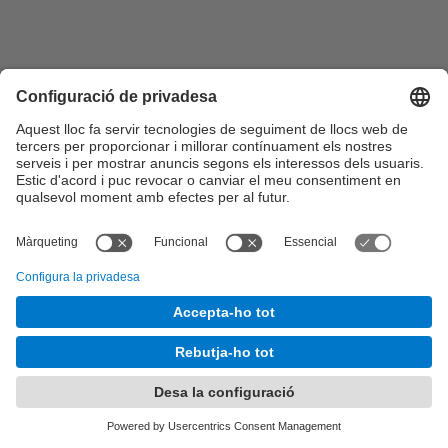
Configuració de privadesa
©
UPC
. Universitat Politècnica de Catalunya · BarcelonaTech
Sobre aquesta web
-
Seu Electrònica
-
Contacte
-
Accessibilitat
-
Avís legal
És una adaptació de