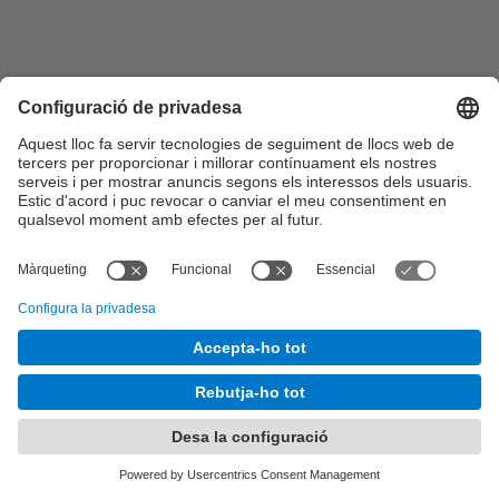
Configuració de privadesa
©
UPC
. Universitat Politècnica de Catalunya · BarcelonaTech
Sobre aquesta web
-
Seu Electrònica
-
Contacte
-
Accessibilitat
-
Avís legal
És una adaptació de