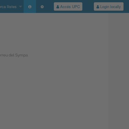
ca llistes
Accés UPC
Login locally
correu del Sympa.