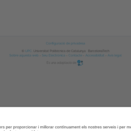
Configuració de privadesa
©
UPC
. Universitat Politècnica de Catalunya · BarcelonaTech
Sobre aquesta web
-
Seu Electrònica
-
Contacte
-
Accessibilitat
-
Avís legal
És una adaptació de