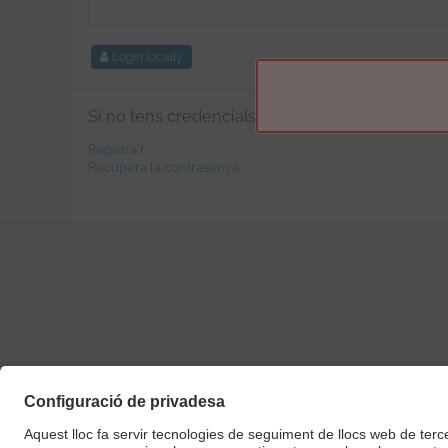
Login locally
Si no tens credencials UPC:
Registra't
Recupera la contrasenya