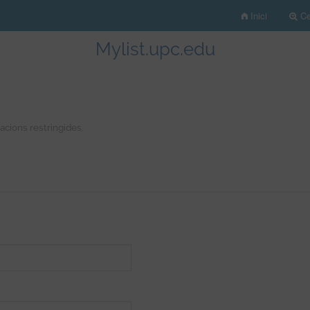
Inici
Cer
Mylist.upc.edu
racions restringides.