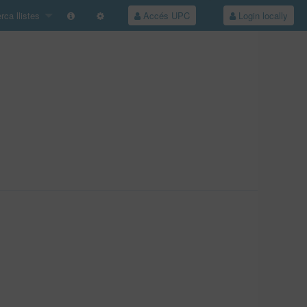
ca llistes
Accés UPC
Login locally