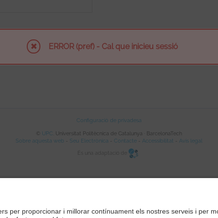
ERROR (pref) - Cal que inicieu sessió
Configuració de privadesa
©
UPC
. Universitat Politècnica de Catalunya · BarcelonaTech
Sobre aquesta web
-
Seu Electrònica
-
Contacte
-
Accessibilitat
-
Avís legal
És una adaptació de