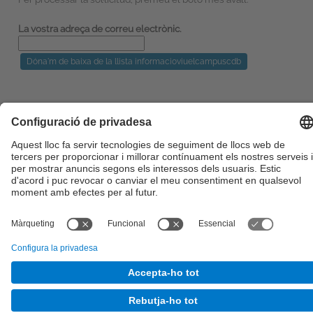
La vostra adreça de correu electrònic.
Configuració de privadesa
©
UPC
. Universitat Politècnica de Catalunya · BarcelonaTech
Sobre aquesta web
-
Seu Electrònica
-
Contacte
-
Accessibilitat
-
Avís legal
És una adaptació de