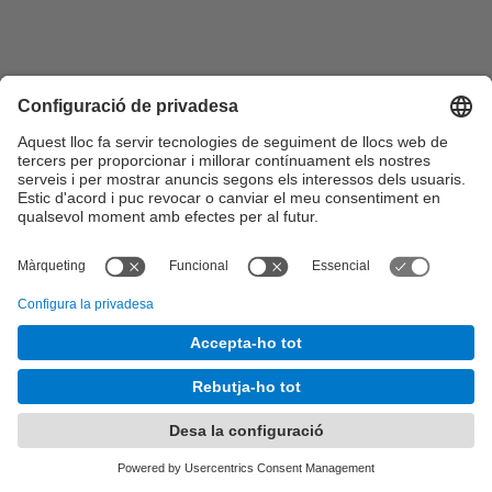
Configuració de privadesa
©
UPC
. Universitat Politècnica de Catalunya · BarcelonaTech
Sobre aquesta web
-
Seu Electrònica
-
Contacte
-
Accessibilitat
-
Avís legal
És una adaptació de