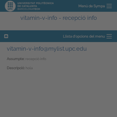
Menú de Sympa
vitamin-v-info - recepció info
Llista d'opcions del menu
vitamin-v-info@mylist.upc.edu
Assumpte:
recepció info
Descripció:
hola