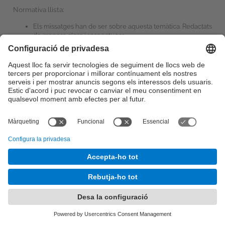
Normativa llista:
Els missatges han de ser sobre aquesta temàtica. Redactats
de manera clara i respectuosa.
No s'admeten missatges publicitaris, continguts
irrellevants, ni spam.
Configuració de privadesa
©
UPC
. Universitat Politècnica de Catalunya · BarcelonaTech
Sobre aquesta web
-
Seu Electrònica
-
Contacte
-
Accessibilitat
-
Avís legal
És una adaptació de