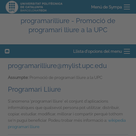
Menú de Sympa
programarilliure - Promoció de
programari lliure a la UPC
Llista d'opcions del menu
programarilliure@mylist.upc.edu
Assumpte:
Promoció de programari lliure a la UPC
Programari Lliure
S'anomena ‘programari lliure' el conjunt d'aplicacions
informàtiques que qualsevol persona pot utilitzar, distribuir,
copiar, estudiar, modificar, millorar i compartir perquè tothom
se'n pugui beneficiar. Podeu trobar més informació a:
wikipedia
programari lliure