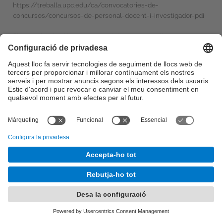
https://treballa.upc.edu/ca/convocatories-de-
concursos/concursos-de-personal-docent-i-investigador-pdi
Si vols rebre les Novetats, accedeix a aquest enllaç:
https://mylist.upc.edu/wws/info/novetatsconcursospdi
Configuració de privadesa
©
UPC
. Universitat Politècnica de Catalunya · BarcelonaTech
Sobre aquesta web
-
Seu Electrònica
-
Contacte
-
Accessibilitat
-
Avís legal
És una adaptació de