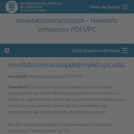
Menú de Sympa
novetatsconcursospdi - Novetats
concursos PDI UPC
Llista d'opcions del menu
novetatsconcursospdi@mylist.upc.edu
Assumpte:
Novetats concursos PDI UPC
Descripció:
En aquest espai es publiquen les bases de la
convocatòria, les llistes de persones admeses i excloses, les
llistes de valoració dels mèrits de les persones candidates, les
resolucions d'exempció i pròrroga de l'acreditació del
coneixement del català i d'altres de caràcter general.
Per altra informació referent a la convocatòria, consulteu
l'apartat de Convocatòries de PDI: