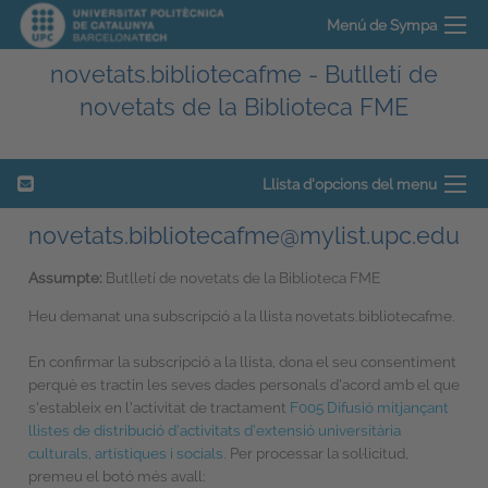
Menú de Sympa
novetats.bibliotecafme - Butlletí de
novetats de la Biblioteca FME
Llista d'opcions del menu
novetats.bibliotecafme@mylist.upc.edu
Assumpte:
Butlletí de novetats de la Biblioteca FME
Heu demanat una subscripció a la llista novetats.bibliotecafme.
En confirmar la subscripció a la llista, dona el seu consentiment
perquè es tractin les seves dades personals d'acord amb el que
s'estableix en l'activitat de tractament
F005 Difusió mitjançant
llistes de distribució d’activitats d’extensió universitària
culturals, artístiques i socials
. Per processar la sol·licitud,
premeu el botó més avall: