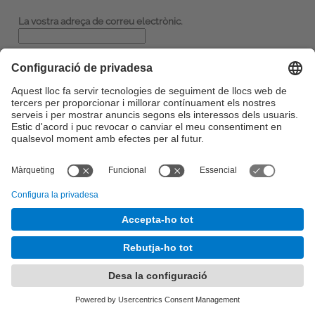
La vostra adreça de correu electrònic.
Nom:
Configuració de privadesa
©
UPC
. Universitat Politècnica de Catalunya · BarcelonaTech
Sobre aquesta web
-
Seu Electrònica
-
Contacte
-
Accessibilitat
-
Avís legal
És una adaptació de