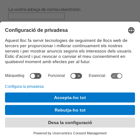
La vostra adreça de correu electrònic.
Nom:
Configuració de privadesa
©
UPC
. Universitat Politècnica de Catalunya · BarcelonaTech
Sobre aquesta web
-
Seu Electrònica
-
Contacte
-
Accessibilitat
-
Avís legal
És una adaptació de