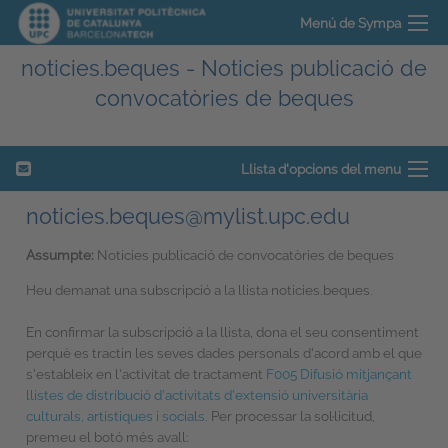
Menú de Sympa
noticies.beques - Noticies publicació de
convocatòries de beques
Llista d'opcions del menu
noticies.beques@mylist.upc.edu
Assumpte:
Noticies publicació de convocatòries de beques
Heu demanat una subscripció a la llista noticies.beques.
En confirmar la subscripció a la llista, dona el seu consentiment
perquè es tractin les seves dades personals d'acord amb el que
s'estableix en l'activitat de tractament
F005 Difusió mitjançant
llistes de distribució d’activitats d’extensió universitària
culturals, artístiques i socials
. Per processar la sol·licitud,
premeu el botó més avall: